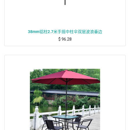
38mm铝柱2.7米手摇中柱伞双层波浪垂边
$
96.28