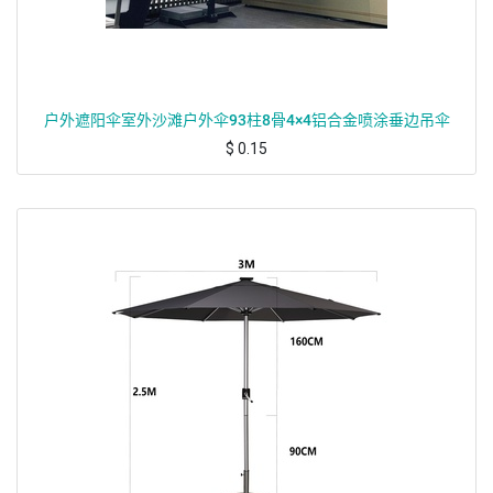
户外遮阳伞室外沙滩户外伞93柱8骨4×4铝合金喷涂垂边吊伞
$
0.15