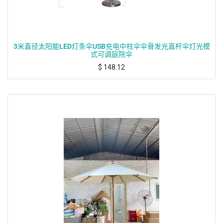
3米直径太阳能LED灯条伞USB充电中柱伞伞骨发光直杆伞灯光模
式可调庭院伞
$
148.12