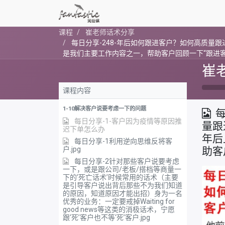
课程
崔老师话术分享
每日分享-248-年后如何跟进客户？如何高质量
是我们主要工作内容之一，帮助客户回顾一下“跟进客
崔
课程内容
1-10解决客户说要考虑一下的问题
每
每日分享-1-客户因为疫情等原因推
量跟
迟下单怎么办
年后
每日分享-1利用逆向思维反将客
户.jpg
助客
每日分享-2针对那些客户说要考虑
一下，或是跟公司/老板/搭档等商量一
下的‘死亡话术’时候常用的话术（主要
是引导客户说出背后那些不为我们知道
的原因，知道原因才能出招）身为一名
优秀的业务：一定要戒掉Waiting for
good news等这类的消极话术，宁愿
跟‘死’客户也不等‘死’客户.jpg