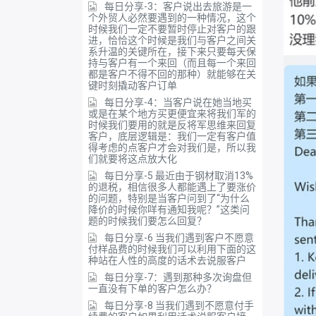
每日分享-3：客户说出去旅游是一
个外贸人必然要遇到的一种情况，这个
时候我们一定不要暂时停止对客户的跟
进，恰恰这个时候是我们与客户之间关
系升温的关键所在，接下来只要每天保
持与客户有一个来回（而且每一个来回
都是客户不得不回的那种）就能够在关
键时刻撬动客户订单
每日分享-4：当客户说在她当地买
或是在某个地方买更便宜来将我们军的
时候我们要用的就是反将军思维来回复
客户，底层逻辑是：我们一定有客户值
得考虑的点客户才会对我们是，所以我
们就要将这点放大化
每日分享-5 最近由于钢材取消13%
的退税，相信很多人都能遇上了要涨价
的问题，特别是当客户问到了“为什么
降价的时候你咩有通知我呢？”这类问
题的时候我们要怎么回复？
每日分享-6 当我们遇到客户不愿意
付样品费的时候我们可以利用下面的这
种站在人性的高度的话术去说服客户
每日分享-7：遇到那种多次询盘但
一直没有下单的客户怎么办？
每日分享-8 当我们遇到不愿意付手