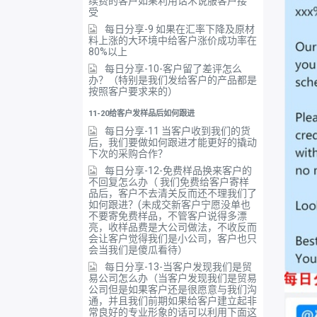
续费的客户如果利用话术说服客户接
受
每日分享-9 如果在汇率下降及原材
料上涨的大环境中给客户涨价成功率在
80%以上
每日分享-10-客户留了差评怎么
办？（特别是我们发给客户的产品都是
按照客户要求来的）
11-20给客户发样品后如何跟进
每日分享-11 当客户收到我们的货
后，我们要做如何跟进才能更好的撬动
下次的采购合作？
每日分享-12-免费样品换来客户的
不回复怎么办（ 我们免费给客户寄样
品后，客户不去清关反而还不理我们了
如何跟进？(未成交新客户宁愿没单也
不要寄免费样品，不管客户说得多漂
亮，收样品费是大公司做法，不收反而
会让客户觉得我们是小公司，客户也只
会当我们是傻瓜看待）
每日分享-13-当客户发现我们是贸
易公司怎么办（当客户发现我们是贸易
公司但是如果客户还是很愿意与我们沟
通，并且我们前期如果给客户建立起非
常良好的专业形象的话可以利用下面这