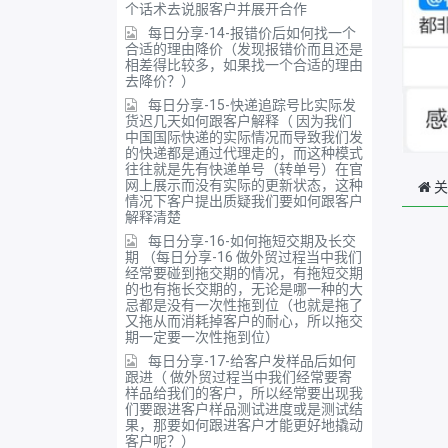
个话术去说服客户并展开合作
每日分享-14-报错价后如何找一个
合适的理由降价（发现报错价而且还是
相差得比较多，如果找一个合适的理由
去降价？）
每日分享-15-快递追踪号比实际发
货迟几天如何跟客户解释（ 因为我们
中国国际快递的实际情况而导致我们发
的快递都是通过代理走的，而这种模式
往往就是先有快递单号（转单号）在官
网上展示而没有实际的更新状态，这种
关
情况下客户提出质疑我们要如何跟客户
解释清楚
每日分享-16-如何拖短交期及长交
期 （每日分享-16 做外贸过程当中我们
经常要碰到拖交期的情况，有拖短交期
的也有拖长交期的，无论是哪一种的大
忌都是没有一次性拖到位（也就是拖了
又拖从而消耗掉客户的耐心，所以拖交
期一定要一次性拖到位）
每日分享-17-给客户发样品后如何
跟进（ 做外贸过程当中我们经常要寄
样品给我们的客户，所以经常要出现我
们要跟进客户样品测试进度或是测试结
果，那要如何跟进客户才能更好地撬动
客户呢？）