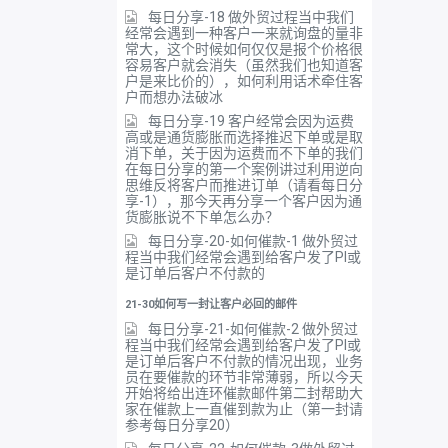
每日分享-18 做外贸过程当中我们
经常会遇到一种客户一来就询盘的量非
常大，这个时候如何仅仅是报个价格很
容易客户就会消失（虽然我们也知道客
户是来比价的），如何利用话术牵住客
户而想办法破冰
每日分享-19 客户经常会因为运费
高或是通货膨胀而选择推迟下单或是取
消下单，关于因为运费而不下单的我们
在每日分享的第一个案例讲过利用逆向
思维反将客户而推进订单（请看每日分
享-1），那今天再分享一个客户因为通
货膨胀说不下单怎么办？
每日分享-20-如何催款-1 做外贸过
程当中我们经常会遇到给客户发了PI或
是订单后客户不付款的
21-30如何写一封让客户必回的邮件
每日分享-21-如何催款-2 做外贸过
程当中我们经常会遇到给客户发了PI或
是订单后客户不付款的情况出现，业务
员在要催款的环节非常薄弱，所以今天
开始将给出连环催款邮件第二封帮助大
家在催款上一直催到款为止（第一封请
参考每日分享20）