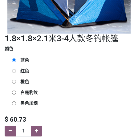
1.8×1.8×2.1米3-4人款冬钓帐篷
颜色
蓝色
红色
橙色
白底豹纹
黑色加烟
$
60.73