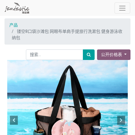
产品
镂空8口袋沙滩包 网眼布单肩手提旅行洗漱包 健身游泳收
纳包
公开价格表