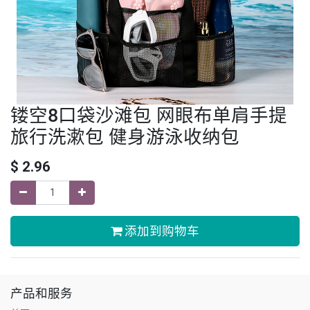
镂空8口袋沙滩包 网眼布单肩手提
旅行洗漱包 健身游泳收纳包
$
2.96
添加到购物车
产品和服务