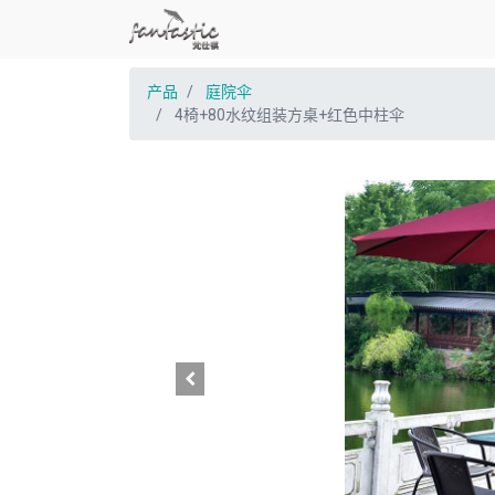
产品
庭院伞
4椅+80水纹组装方桌+红色中柱伞