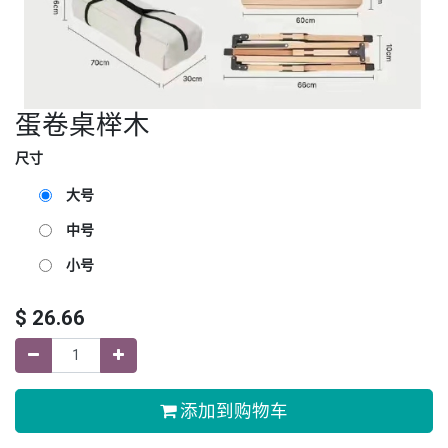
蛋卷桌榉木
尺寸
大号
中号
小号
$
26.66
添加到购物车