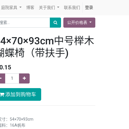
庭院家具
博客
关于我们
联系我们
登录
公开价格表
54×70×93cm中号榉木
蝴蝶椅（带扶手)
0.15
添加到购物车
尺寸：54×70×93cm
.面料：16A帆布