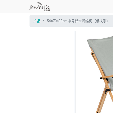
产品
54×70×93cm中号榉木蝴蝶椅（带扶手)