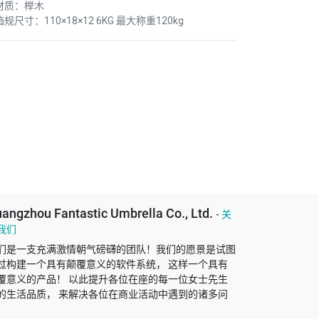
.材质：榉木
箱规尺寸：110×18×12 6KG 最大称重120kg
angzhou Fantastic Umbrella Co., Ltd.
-
关
我们
们是一支充满激情朝气磅礴的团队！我们的愿景是试图
过构建一个具有颠覆意义的软件系统， 这样一个具有
覆意义的产品！ 以此提升各位在座的每一位女士先生
的生活品质， 来解决各位在商业活动中遇到的诸多问
！