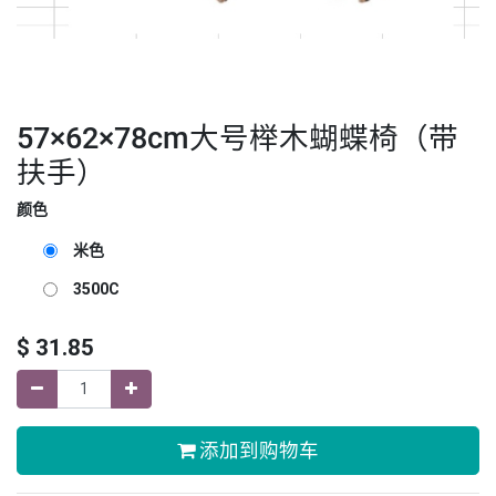
57×62×78cm大号榉木蝴蝶椅（带
扶手）
颜色
米色
3500C
$
31.85
添加到购物车