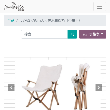
产品
57×62×78cm大号榉木蝴蝶椅（带扶手）
公开价格表