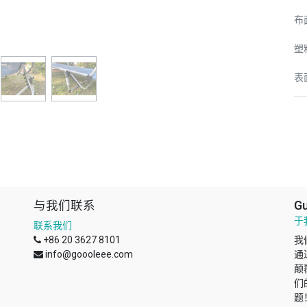
布
塑
表
与我们联系
Gu
于
联系我们
+86 20 3627 8101
我
info@goooleee.com
通
颠
们
题