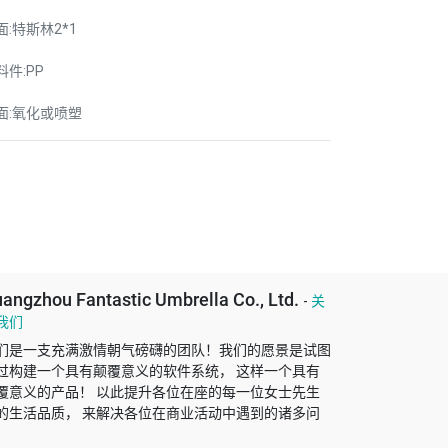
面:特斯林2*1
料件:PP
面:氧化或喷塑
angzhou Fantastic Umbrella Co., Ltd.
-
关
我们
们是一支充满激情朝气磅礴的团队！我们的愿景是试图
过构建一个具有颠覆意义的软件系统， 这样一个具有
覆意义的产品！ 以此提升各位在座的每一位女士先生
的生活品质， 来解决各位在商业活动中遇到的诸多问
！