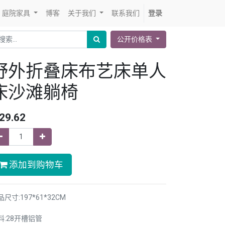
庭院家具
博客
关于我们
联系我们
登录
公开价格表
野外折叠床布艺床单人
床沙滩躺椅
29.62
添加到购物车
尺寸:197*61*32CM
料:28开槽铝管