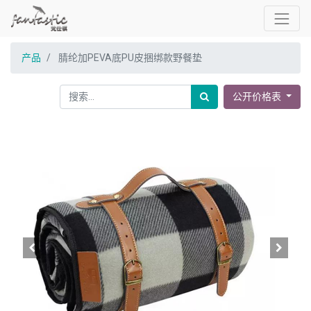
产品
腈纶加PEVA底PU皮捆绑款野餐垫
公开价格表