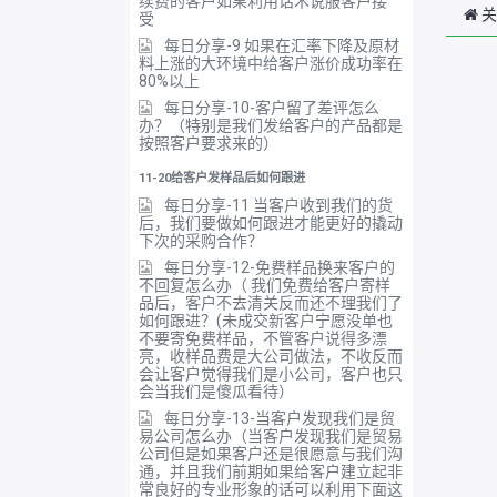
续费的客户如果利用话术说服客户接
关
受
每日分享-9 如果在汇率下降及原材
料上涨的大环境中给客户涨价成功率在
80%以上
每日分享-10-客户留了差评怎么
办？（特别是我们发给客户的产品都是
按照客户要求来的）
11-20给客户发样品后如何跟进
每日分享-11 当客户收到我们的货
后，我们要做如何跟进才能更好的撬动
下次的采购合作？
每日分享-12-免费样品换来客户的
不回复怎么办（ 我们免费给客户寄样
品后，客户不去清关反而还不理我们了
如何跟进？(未成交新客户宁愿没单也
不要寄免费样品，不管客户说得多漂
亮，收样品费是大公司做法，不收反而
会让客户觉得我们是小公司，客户也只
会当我们是傻瓜看待）
每日分享-13-当客户发现我们是贸
易公司怎么办（当客户发现我们是贸易
公司但是如果客户还是很愿意与我们沟
通，并且我们前期如果给客户建立起非
常良好的专业形象的话可以利用下面这