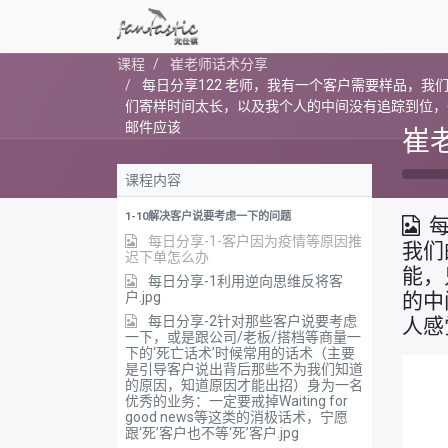
课程
崔老师话术分享
每日分享122 老师，我有一个客户需要样品，
们寄样时间太长，以及我个人的中间没有追踪到位，
邮件应该
崔
课程内容
1-10解决客户说要考虑一下的问题
每日分享-1-客户因为疫情等原因推
我们
迟下单怎么办
能，
每日分享-1利用逆向思维反将客
户.jpg
的中
每日分享-2针对那些客户说要考虑
人感
一下，或是跟公司/老板/搭档等商量一
下的‘死亡话术’时候常用的话术（主要
是引导客户说出背后那些不为我们知道
的原因，知道原因才能出招）身为一名
优秀的业务：一定要戒掉Waiting for
good news等这类的消极话术，宁愿
跟‘死’客户也不等‘死’客户.jpg