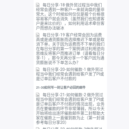
每日分享-18 做外贸过程当中我们
经常会遇到一种客户一来就询盘的量非
常大，这个时候如何仅仅是报个价格很
容易客户就会消失（虽然我们也知道客
户是来比价的），如何利用话术牵住客
户而想办法破冰
每日分享-19 客户经常会因为运费
高或是通货膨胀而选择推迟下单或是取
消下单，关于因为运费而不下单的我们
在每日分享的第一个案例讲过利用逆向
思维反将客户而推进订单（请看每日分
享-1），那今天再分享一个客户因为通
货膨胀说不下单怎么办？
每日分享-20-如何催款-1 做外贸过
程当中我们经常会遇到给客户发了PI或
是订单后客户不付款的
21-30如何写一封让客户必回的邮件
每日分享-21-如何催款-2 做外贸过
程当中我们经常会遇到给客户发了PI或
是订单后客户不付款的情况出现，业务
员在要催款的环节非常薄弱，所以今天
开始将给出连环催款邮件第二封帮助大
家在催款上一直催到款为止（第一封请
参考每日分享20）