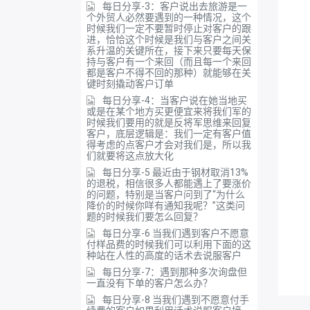
每日分享-3：客户说出去旅游是一
个外贸人必然要遇到的一种情况，这个
时候我们一定不要暂时停止对客户的跟
进，恰恰这个时候是我们与客户之间关
系升温的关键所在，接下来只要每天保
持与客户有一个来回（而且每一个来回
都是客户不得不回的那种）就能够在关
键时刻撬动客户订单
每日分享-4：当客户说在她当地买
或是在某个地方买更便宜来将我们军的
时候我们要用的就是反将军思维来回复
客户，底层逻辑是：我们一定有客户值
得考虑的点客户才会对我们是，所以我
们就要将这点放大化
每日分享-5 最近由于钢材取消13%
的退税，相信很多人都能遇上了要涨价
的问题，特别是当客户问到了“为什么
降价的时候你咩有通知我呢？”这类问
题的时候我们要怎么回复？
每日分享-6 当我们遇到客户不愿意
付样品费的时候我们可以利用下面的这
种站在人性的高度的话术去说服客户
每日分享-7：遇到那种多次询盘但
一直没有下单的客户怎么办？
每日分享-8 当我们遇到不愿意付手