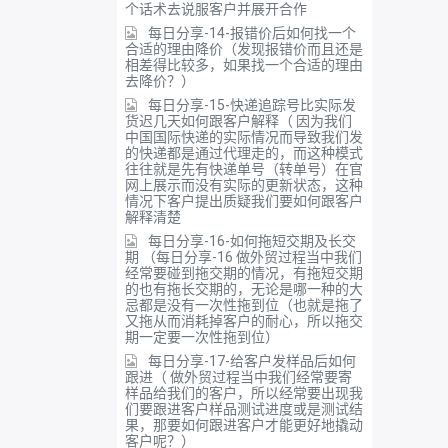
个话术去说服客户并展开合作
每日分享-14-报错价后如何找一个
合适的理由降价（发现报错价而且还是
相差得比较多，如果找一个合适的理由
去降价？）
每日分享-15-快递追踪号比实际发
货迟几天如何跟客户解释（ 因为我们
中国国际快递的实际情况而导致我们发
的快递都是通过代理走的，而这种模式
往往就是先有快递单号（转单号）在官
网上展示而没有实际的更新状态，这种
情况下客户提出质疑我们要如何跟客户
解释清楚
每日分享-16-如何拖短交期及长交
期 （每日分享-16 做外贸过程当中我们
经常要碰到拖交期的情况，有拖短交期
的也有拖长交期的，无论是哪一种的大
忌都是没有一次性拖到位（也就是拖了
又拖从而消耗掉客户的耐心，所以拖交
期一定要一次性拖到位）
每日分享-17-给客户发样品后如何
跟进（ 做外贸过程当中我们经常要寄
样品给我们的客户，所以经常要出现我
们要跟进客户样品测试进度或是测试结
果，那要如何跟进客户才能更好地撬动
客户呢？）