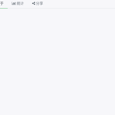
于
统计
分享