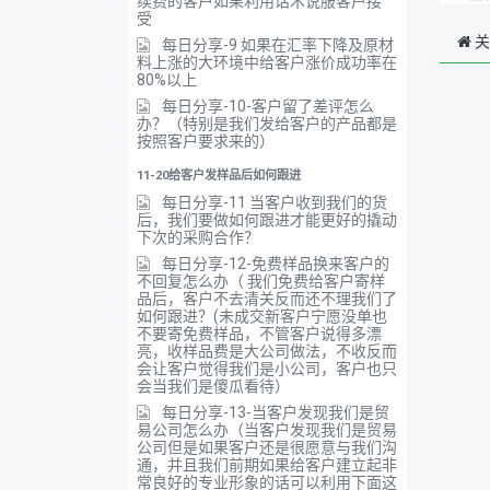
续费的客户如果利用话术说服客户接
受
关
每日分享-9 如果在汇率下降及原材
料上涨的大环境中给客户涨价成功率在
80%以上
每日分享-10-客户留了差评怎么
办？（特别是我们发给客户的产品都是
按照客户要求来的）
11-20给客户发样品后如何跟进
每日分享-11 当客户收到我们的货
后，我们要做如何跟进才能更好的撬动
下次的采购合作？
每日分享-12-免费样品换来客户的
不回复怎么办（ 我们免费给客户寄样
品后，客户不去清关反而还不理我们了
如何跟进？(未成交新客户宁愿没单也
不要寄免费样品，不管客户说得多漂
亮，收样品费是大公司做法，不收反而
会让客户觉得我们是小公司，客户也只
会当我们是傻瓜看待）
每日分享-13-当客户发现我们是贸
易公司怎么办（当客户发现我们是贸易
公司但是如果客户还是很愿意与我们沟
通，并且我们前期如果给客户建立起非
常良好的专业形象的话可以利用下面这