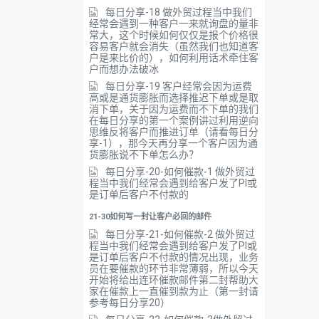
每日分享-18 做外贸过程当中我们
经常会遇到一种客户一来就询盘的量非
常大，这个时候如何仅仅是报个价格很
容易客户就会消失（虽然我们也知道客
户是来比价的），如何利用话术牵住客
户而想办法破冰
每日分享-19 客户经常会因为运费
高或是通货膨胀而选择推迟下单或是取
消下单，关于因为运费而不下单的我们
在每日分享的第一个案例讲过利用逆向
思维反将客户而推进订单（请看每日分
享-1），那今天再分享一个客户因为通
货膨胀说不下单怎么办？
每日分享-20-如何催款-1 做外贸过
程当中我们经常会遇到给客户发了PI或
是订单后客户不付款的
21-30如何写一封让客户必回的邮件
每日分享-21-如何催款-2 做外贸过
程当中我们经常会遇到给客户发了PI或
是订单后客户不付款的情况出现，业务
员在要催款的环节非常薄弱，所以今天
开始将给出连环催款邮件第二封帮助大
家在催款上一直催到款为止（第一封请
参考每日分享20）