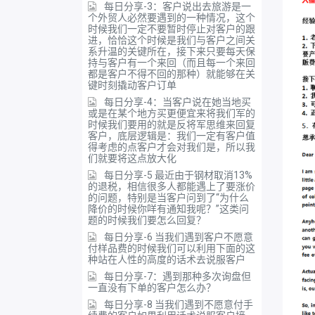
每日分享-3：客户说出去旅游是一
个外贸人必然要遇到的一种情况，这个
时候我们一定不要暂时停止对客户的跟
进，恰恰这个时候是我们与客户之间关
系升温的关键所在，接下来只要每天保
持与客户有一个来回（而且每一个来回
都是客户不得不回的那种）就能够在关
键时刻撬动客户订单
每日分享-4：当客户说在她当地买
或是在某个地方买更便宜来将我们军的
时候我们要用的就是反将军思维来回复
客户，底层逻辑是：我们一定有客户值
得考虑的点客户才会对我们是，所以我
们就要将这点放大化
每日分享-5 最近由于钢材取消13%
的退税，相信很多人都能遇上了要涨价
的问题，特别是当客户问到了“为什么
降价的时候你咩有通知我呢？”这类问
题的时候我们要怎么回复？
每日分享-6 当我们遇到客户不愿意
付样品费的时候我们可以利用下面的这
种站在人性的高度的话术去说服客户
每日分享-7：遇到那种多次询盘但
一直没有下单的客户怎么办？
每日分享-8 当我们遇到不愿意付手