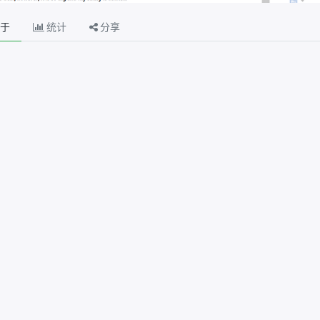
于
统计
分享