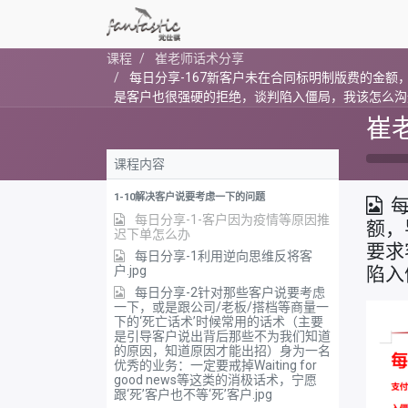
课程
崔老师话术分享
每日分享-167新客户未在合同标明制版费的金
是客户也很强硬的拒绝，谈判陷入僵局，我该怎么沟
崔
课程内容
1-10解决客户说要考虑一下的问题
每日分享-1-客户因为疫情等原因推
额，
迟下单怎么办
要求
每日分享-1利用逆向思维反将客
户.jpg
陷入
每日分享-2针对那些客户说要考虑
一下，或是跟公司/老板/搭档等商量一
下的‘死亡话术’时候常用的话术（主要
是引导客户说出背后那些不为我们知道
的原因，知道原因才能出招）身为一名
优秀的业务：一定要戒掉Waiting for
good news等这类的消极话术，宁愿
跟‘死’客户也不等‘死’客户.jpg