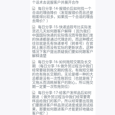
个话术去说服客户并展开合作
每日分享-14-报错价后如何找一个
合适的理由降价（发现报错价而且还是
相差得比较多，如果找一个合适的理由
去降价？）
每日分享-15-快递追踪号比实际发
货迟几天如何跟客户解释（ 因为我们
中国国际快递的实际情况而导致我们发
的快递都是通过代理走的，而这种模式
往往就是先有快递单号（转单号）在官
网上展示而没有实际的更新状态，这种
情况下客户提出质疑我们要如何跟客户
解释清楚
每日分享-16-如何拖短交期及长交
期 （每日分享-16 做外贸过程当中我们
经常要碰到拖交期的情况，有拖短交期
的也有拖长交期的，无论是哪一种的大
忌都是没有一次性拖到位（也就是拖了
又拖从而消耗掉客户的耐心，所以拖交
期一定要一次性拖到位）
每日分享-17-给客户发样品后如何
跟进（ 做外贸过程当中我们经常要寄
样品给我们的客户，所以经常要出现我
们要跟进客户样品测试进度或是测试结
果，那要如何跟进客户才能更好地撬动
客户呢？）