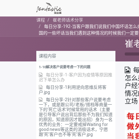
课程
崔老师话术分享
每日分享-192-当客户跟我们说我们中国坏话怎
国的一些坏话当我们遇到这种情况的时候我们一定要
崔
课程内容
1-10解决客户说要考虑一下的问题
每
每日分享-1-客户因为疫情等原因推
怎么
迟下单怎么办
户经
每日分享-1利用逆向思维反将客
户.jpg
情况
每日分享-2针对那些客户说要考虑
立场
一下，或是跟公司/老板/搭档等商量一
下的‘死亡话术’时候常用的话术（主要
是引导客户说出背后那些不为我们知道
的原因，知道原因才能出招）身为一名
优秀的业务：一定要戒掉Waiting for
good news等这类的消极话术，宁愿
跟‘死’客户也不等‘死’客户.jpg