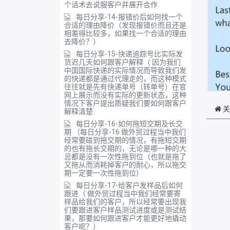
个话术去说服客户并展开合作
每日分享-14-报错价后如何找一个
合适的理由降价（发现报错价而且还是
相差得比较多，如果找一个合适的理由
去降价？）
每日分享-15-快递追踪号比实际发
货迟几天如何跟客户解释（ 因为我们
中国国际快递的实际情况而导致我们发
的快递都是通过代理走的，而这种模式
往往就是先有快递单号（转单号）在官
网上展示而没有实际的更新状态，这种
情况下客户提出质疑我们要如何跟客户
关
解释清楚
每日分享-16-如何拖短交期及长交
期 （每日分享-16 做外贸过程当中我们
经常要碰到拖交期的情况，有拖短交期
的也有拖长交期的，无论是哪一种的大
忌都是没有一次性拖到位（也就是拖了
又拖从而消耗掉客户的耐心，所以拖交
期一定要一次性拖到位）
每日分享-17-给客户发样品后如何
跟进（ 做外贸过程当中我们经常要寄
样品给我们的客户，所以经常要出现我
们要跟进客户样品测试进度或是测试结
果，那要如何跟进客户才能更好地撬动
客户呢？）