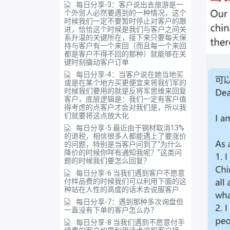
每日分享-3：客户说出去旅游是一
个外贸人必然要遇到的一种情况，这个
时候我们一定不要暂时停止对客户的跟
进，恰恰这个时候是我们与客户之间关
系升温的关键所在，接下来只要每天保
持与客户有一个来回（而且每一个来回
都是客户不得不回的那种）就能够在关
键时刻撬动客户订单
每日分享-4：当客户说在她当地买
或是在某个地方买更便宜来将我们军的
时候我们要用的就是反将军思维来回复
客户，底层逻辑是：我们一定有客户值
得考虑的点客户才会对我们是，所以我
们就要将这点放大化
每日分享-5 最近由于钢材取消13%
的退税，相信很多人都能遇上了要涨价
的问题，特别是当客户问到了“为什么
降价的时候你咩有通知我呢？”这类问
题的时候我们要怎么回复？
每日分享-6 当我们遇到客户不愿意
付样品费的时候我们可以利用下面的这
种站在人性的高度的话术去说服客户
每日分享-7：遇到那种多次询盘但
一直没有下单的客户怎么办？
每日分享-8 当我们遇到不愿意付手