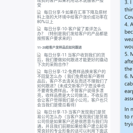
续费的客户如果利用话术说服客户接
受
每日分享-9 如果在汇率下降及原材
料上涨的大环境中给客户涨价成功率在
80%以上
每日分享-10-客户留了差评怎么
办？（特别是我们发给客户的产品都是
按照客户要求来的）
11-20给客户发样品后如何跟进
每日分享-11 当客户收到我们的货
后，我们要做如何跟进才能更好的撬动
下次的采购合作？
每日分享-12-免费样品换来客户的
不回复怎么办（ 我们免费给客户寄样
品后，客户不去清关反而还不理我们了
如何跟进？(未成交新客户宁愿没单也
不要寄免费样品，不管客户说得多漂
亮，收样品费是大公司做法，不收反而
会让客户觉得我们是小公司，客户也只
会当我们是傻瓜看待）
每日分享-13-当客户发现我们是贸
易公司怎么办（当客户发现我们是贸易
公司但是如果客户还是很愿意与我们沟
通，并且我们前期如果给客户建立起非
常良好的专业形象的话可以利用下面这