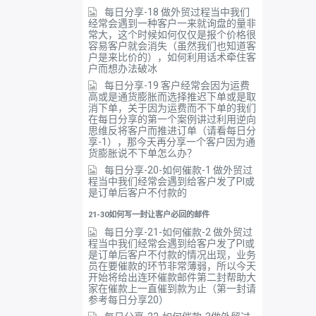
每日分享-18 做外贸过程当中我们
经常会遇到一种客户一来就询盘的量非
常大，这个时候如何仅仅是报个价格很
容易客户就会消失（虽然我们也知道客
户是来比价的），如何利用话术牵住客
户而想办法破冰
每日分享-19 客户经常会因为运费
高或是通货膨胀而选择推迟下单或是取
消下单，关于因为运费而不下单的我们
在每日分享的第一个案例讲过利用逆向
思维反将客户而推进订单（请看每日分
享-1），那今天再分享一个客户因为通
货膨胀说不下单怎么办？
每日分享-20-如何催款-1 做外贸过
程当中我们经常会遇到给客户发了PI或
是订单后客户不付款的
21-30如何写一封让客户必回的邮件
每日分享-21-如何催款-2 做外贸过
程当中我们经常会遇到给客户发了PI或
是订单后客户不付款的情况出现，业务
员在要催款的环节非常薄弱，所以今天
开始将给出连环催款邮件第二封帮助大
家在催款上一直催到款为止（第一封请
参考每日分享20）