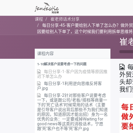
课程
崔老师话术分享
每日分享-45-客户要给别人下单了怎么办？做
因要给别人下单了，这个时候我们要利用拆单思维将
崔
课程内容
1-10解决客户说要考虑一下的问题
每
每日分享-1-客户因为疫情等原因推
外贸
迟下单怎么办
头却
每日分享-1利用逆向思维反将客
户.jpg
我们
每日分享-2针对那些客户说要考虑
一下，或是跟公司/老板/搭档等商量一
下的‘死亡话术’时候常用的话术（主要
是引导客户说出背后那些不为我们知道
的原因，知道原因才能出招）身为一名
优秀的业务：一定要戒掉Waiting for
good news等这类的消极话术，宁愿
跟‘死’客户也不等‘死’客户.jpg