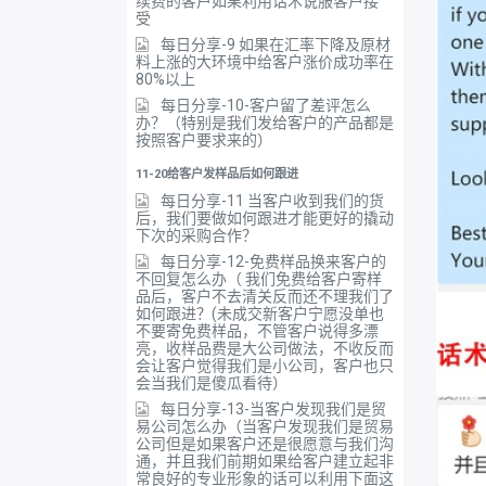
续费的客户如果利用话术说服客户接
受
每日分享-9 如果在汇率下降及原材
料上涨的大环境中给客户涨价成功率在
80%以上
每日分享-10-客户留了差评怎么
办？（特别是我们发给客户的产品都是
按照客户要求来的）
11-20给客户发样品后如何跟进
每日分享-11 当客户收到我们的货
后，我们要做如何跟进才能更好的撬动
下次的采购合作？
每日分享-12-免费样品换来客户的
不回复怎么办（ 我们免费给客户寄样
品后，客户不去清关反而还不理我们了
如何跟进？(未成交新客户宁愿没单也
不要寄免费样品，不管客户说得多漂
亮，收样品费是大公司做法，不收反而
会让客户觉得我们是小公司，客户也只
会当我们是傻瓜看待）
每日分享-13-当客户发现我们是贸
易公司怎么办（当客户发现我们是贸易
公司但是如果客户还是很愿意与我们沟
通，并且我们前期如果给客户建立起非
常良好的专业形象的话可以利用下面这