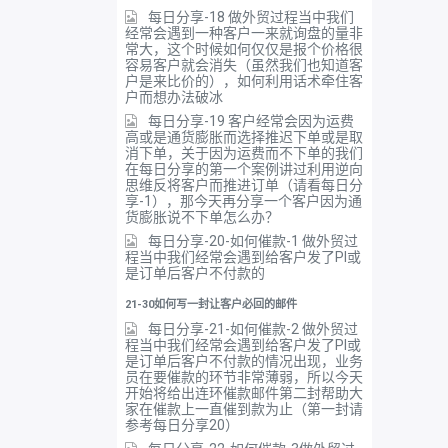
每日分享-18 做外贸过程当中我们
经常会遇到一种客户一来就询盘的量非
常大，这个时候如何仅仅是报个价格很
容易客户就会消失（虽然我们也知道客
户是来比价的），如何利用话术牵住客
户而想办法破冰
每日分享-19 客户经常会因为运费
高或是通货膨胀而选择推迟下单或是取
消下单，关于因为运费而不下单的我们
在每日分享的第一个案例讲过利用逆向
思维反将客户而推进订单（请看每日分
享-1），那今天再分享一个客户因为通
货膨胀说不下单怎么办？
每日分享-20-如何催款-1 做外贸过
程当中我们经常会遇到给客户发了PI或
是订单后客户不付款的
21-30如何写一封让客户必回的邮件
每日分享-21-如何催款-2 做外贸过
程当中我们经常会遇到给客户发了PI或
是订单后客户不付款的情况出现，业务
员在要催款的环节非常薄弱，所以今天
开始将给出连环催款邮件第二封帮助大
家在催款上一直催到款为止（第一封请
参考每日分享20）