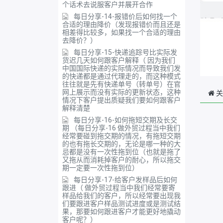
个话术去说服客户并展开合作
每日分享-14-报错价后如何找一个
合适的理由降价（发现报错价而且还是
相差得比较多，如果找一个合适的理由
去降价？）
每日分享-15-快递追踪号比实际发
货迟几天如何跟客户解释（ 因为我们
中国国际快递的实际情况而导致我们发
的快递都是通过代理走的，而这种模式
往往就是先有快递单号（转单号）在官
网上展示而没有实际的更新状态，这种
关
情况下客户提出质疑我们要如何跟客户
解释清楚
每日分享-16-如何拖短交期及长交
期 （每日分享-16 做外贸过程当中我们
经常要碰到拖交期的情况，有拖短交期
的也有拖长交期的，无论是哪一种的大
忌都是没有一次性拖到位（也就是拖了
又拖从而消耗掉客户的耐心，所以拖交
期一定要一次性拖到位）
每日分享-17-给客户发样品后如何
跟进（ 做外贸过程当中我们经常要寄
样品给我们的客户，所以经常要出现我
们要跟进客户样品测试进度或是测试结
果，那要如何跟进客户才能更好地撬动
客户呢？）