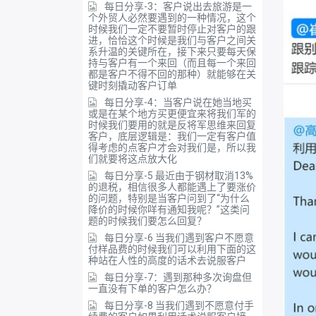
每日分享-3：客户说出去旅游是一
个外贸人必然要遇到的一种情况，这个
时候我们一定不要暂时停止对客户的跟
进，恰恰这个时候是我们与客户之间关
系升温的关键所在，接下来只要每天保
持与客户有一个来回（而且每一个来回
都是客户不得不回的那种）就能够在关
键时刻撬动客户订单
每日分享-4：当客户说在她当地买
或是在某个地方买更便宜来将我们军的
时候我们要用的就是反将军思维来回复
客户，底层逻辑是：我们一定有客户值
得考虑的点客户才会对我们是，所以我
们就要将这点放大化
每日分享-5 最近由于钢材取消13%
的退税，相信很多人都能遇上了要涨价
的问题，特别是当客户问到了“为什么
降价的时候你咩有通知我呢？”这类问
题的时候我们要怎么回复？
每日分享-6 当我们遇到客户不愿意
付样品费的时候我们可以利用下面的这
种站在人性的高度的话术去说服客户
每日分享-7：遇到那种多次询盘但
一直没有下单的客户怎么办？
每日分享-8 当我们遇到不愿意付手