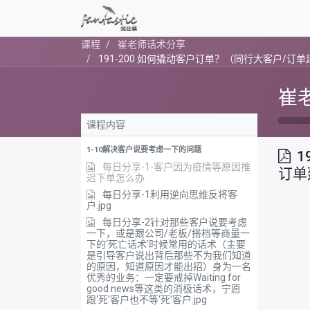
课程
崔老师话术分享
191-200 如何撬动客户订单？（同行大客户/订
崔
课程内容
1-10解决客户说要考虑一下的问题
1
每日分享-1-客户因为疫情等原因推
订单
迟下单怎么办
每日分享-1利用逆向思维反将客
户.jpg
每日分享-2针对那些客户说要考虑
一下，或是跟公司/老板/搭档等商量一
下的‘死亡话术’时候常用的话术（主要
是引导客户说出背后那些不为我们知道
的原因，知道原因才能出招）身为一名
优秀的业务：一定要戒掉Waiting for
good news等这类的消极话术，宁愿
跟‘死’客户也不等‘死’客户.jpg