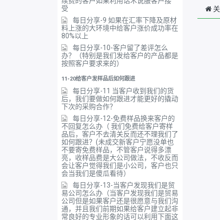
续费的客户如果利用话术说服客户接
受
关
每日分享-9 如果在汇率下降及原材
料上涨的大环境中给客户涨价成功率在
80%以上
每日分享-10-客户留了差评怎么
办？（特别是我们发给客户的产品都是
按照客户要求来的）
11-20给客户发样品后如何跟进
每日分享-11 当客户收到我们的货
后，我们要做如何跟进才能更好的撬动
下次的采购合作？
每日分享-12-免费样品换来客户的
不回复怎么办（ 我们免费给客户寄样
品后，客户不去清关反而还不理我们了
如何跟进？(未成交新客户宁愿没单也
不要寄免费样品，不管客户说得多漂
亮，收样品费是大公司做法，不收反而
会让客户觉得我们是小公司，客户也只
会当我们是傻瓜看待）
每日分享-13-当客户发现我们是贸
易公司怎么办（当客户发现我们是贸易
公司但是如果客户还是很愿意与我们沟
通，并且我们前期如果给客户建立起非
常良好的专业形象的话可以利用下面这