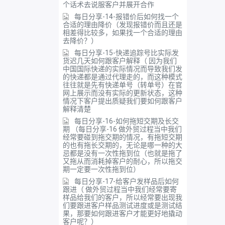
个话术去说服客户并展开合作
每日分享-14-报错价后如何找一个
合适的理由降价（发现报错价而且还是
相差得比较多，如果找一个合适的理由
去降价？）
每日分享-15-快递追踪号比实际发
货迟几天如何跟客户解释（ 因为我们
中国国际快递的实际情况而导致我们发
的快递都是通过代理走的，而这种模式
往往就是先有快递单号（转单号）在官
网上展示而没有实际的更新状态，这种
情况下客户提出质疑我们要如何跟客户
解释清楚
每日分享-16-如何拖短交期及长交
期 （每日分享-16 做外贸过程当中我们
经常要碰到拖交期的情况，有拖短交期
的也有拖长交期的，无论是哪一种的大
忌都是没有一次性拖到位（也就是拖了
又拖从而消耗掉客户的耐心，所以拖交
期一定要一次性拖到位）
每日分享-17-给客户发样品后如何
跟进（ 做外贸过程当中我们经常要寄
样品给我们的客户，所以经常要出现我
们要跟进客户样品测试进度或是测试结
果，那要如何跟进客户才能更好地撬动
客户呢？）