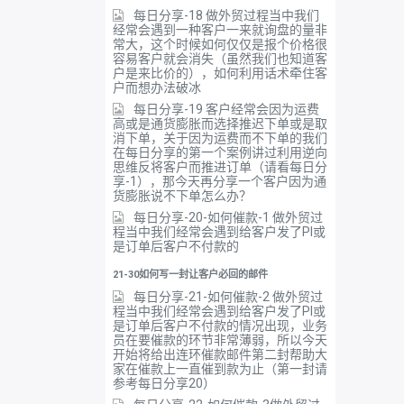
每日分享-18 做外贸过程当中我们
经常会遇到一种客户一来就询盘的量非
常大，这个时候如何仅仅是报个价格很
容易客户就会消失（虽然我们也知道客
户是来比价的），如何利用话术牵住客
户而想办法破冰
每日分享-19 客户经常会因为运费
高或是通货膨胀而选择推迟下单或是取
消下单，关于因为运费而不下单的我们
在每日分享的第一个案例讲过利用逆向
思维反将客户而推进订单（请看每日分
享-1），那今天再分享一个客户因为通
货膨胀说不下单怎么办？
每日分享-20-如何催款-1 做外贸过
程当中我们经常会遇到给客户发了PI或
是订单后客户不付款的
21-30如何写一封让客户必回的邮件
每日分享-21-如何催款-2 做外贸过
程当中我们经常会遇到给客户发了PI或
是订单后客户不付款的情况出现，业务
员在要催款的环节非常薄弱，所以今天
开始将给出连环催款邮件第二封帮助大
家在催款上一直催到款为止（第一封请
参考每日分享20）