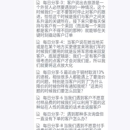
每日分享-3：客户说出去旅游是一
个外贸人必然要遇到的一种情况，这个
时候我们一定不要暂时停止对客户的跟
进，恰恰这个时候是我们与客户之间关
系升温的关键所在，接下来只要每天保
持与客户有一个来回（而且每一个来回
都是客户不得不回的那种）就能够在关
键时刻撬动客户订单
每日分享-4：当客户说在她当地买
或是在某个地方买更便宜来将我们军的
时候我们要用的就是反将军思维来回复
客户，底层逻辑是：我们一定有客户值
得考虑的点客户才会对我们是，所以我
们就要将这点放大化
每日分享-5 最近由于钢材取消13%
的退税，相信很多人都能遇上了要涨价
的问题，特别是当客户问到了“为什么
降价的时候你咩有通知我呢？”这类问
题的时候我们要怎么回复？
每日分享-6 当我们遇到客户不愿意
付样品费的时候我们可以利用下面的这
种站在人性的高度的话术去说服客户
每日分享-7：遇到那种多次询盘但
一直没有下单的客户怎么办？
每日分享-8 当我们遇到不愿意付手